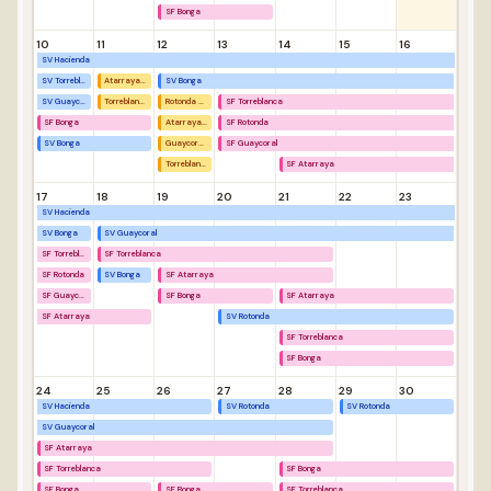
SF Bonga
10
11
12
13
14
15
16
SV Hacienda
SV Torreblanca
Atarraya Descanso
SV Bonga
SV Guaycoral
Torreblanca Descanso
Rotonda Descanso
SF Torreblanca
SF Bonga
Atarraya Descanso
SF Rotonda
SV Bonga
Guaycoral Descanso
SF Guaycoral
Torreblanca Descanso
SF Atarraya
17
18
19
20
21
22
23
SV Hacienda
SV Bonga
SV Guaycoral
SF Torreblanca
SF Torreblanca
SF Rotonda
SV Bonga
SF Atarraya
SF Guaycoral
SF Bonga
SF Atarraya
SF Atarraya
SV Rotonda
SF Torreblanca
SF Bonga
24
25
26
27
28
29
30
SV Hacienda
SV Rotonda
SV Rotonda
SV Guaycoral
SF Atarraya
SF Torreblanca
SF Bonga
SF Bonga
SF Bonga
SF Torreblanca