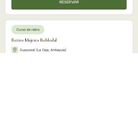
RESERVAR
Curso de retiro
Retiro Mujeres Robledal
Guaycoral (La Ceja, Antioquia)
Actividad para:
Mujeres
Fecha de inicio:
Fecha de finalización:
22
octubre
2026
25
octubre
2026
RESERVAR
Curso de retiro
Retiro señoras Portones