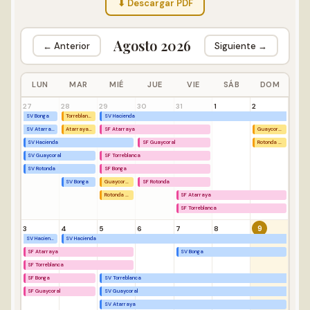
⬇ Descargar PDF
Agosto 2026
← Anterior
Siguiente →
LUN
MAR
MIÉ
JUE
VIE
SÁB
DOM
27
28
29
30
31
1
2
SV Bonga
Torreblanca Descanso
SV Hacienda
SV Atarraya
Atarraya Descanso
SF Atarraya
Guaycoral Descanso
SV Hacienda
SF Guaycoral
Rotonda Descanso
SV Guaycoral
SF Torreblanca
SV Rotonda
SF Bonga
SV Bonga
Guaycoral Descanso
SF Rotonda
Rotonda Descanso
SF Atarraya
SF Torreblanca
9
3
4
5
6
7
8
SV Hacienda
SV Hacienda
SF Atarraya
SV Bonga
SF Torreblanca
SF Bonga
SV Torreblanca
SF Guaycoral
SV Guaycoral
SV Atarraya