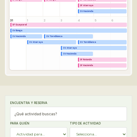
SF Atarraya
SV Hacienda
31
1
2
3
4
5
6
SF Guaycoral
SV Bonga
SV Hacienda
SV Torreblanca
SV Atarraya
SV Torreblanca
SV Atarraya
SV Hacienda
SF Rotonda
SF Hacienda
ENCUENTRA Y RESERVA
PARA QUIÉN
TIPO DE ACTIVIDAD