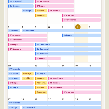
SV Guaycoral
SF Torreblanca
SV Rotonda
SF Bonga
SV Bonga
Guaycoral Descanso
SF Rotonda
Rotonda Descanso
SF Atarraya
SF Torreblanca
8
3
4
5
6
7
9
SV Hacienda
SV Hacienda
SF Atarraya
SV Bonga
SF Torreblanca
SF Bonga
SV Torreblanca
SF Guaycoral
SV Guaycoral
SV Atarraya
SF Bonga
10
11
12
13
14
15
16
SV Hacienda
SV Torreblanca
Atarraya Descanso
SV Bonga
SV Guaycoral
Torreblanca Descanso
Rotonda Descanso
SF Torreblanca
SF Bonga
Atarraya Descanso
SF Rotonda
SV Bonga
Guaycoral Descanso
SF Guaycoral
Torreblanca Descanso
SF Atarraya
17
18
19
20
21
22
23
SV Hacienda
SV Bonga
SV Guaycoral