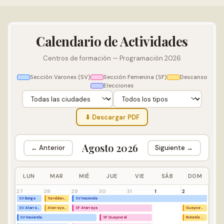
Calendario de Actividades
Centros de formación — Programación 2026
Sección Varones (SV)
Sección Femenina (SF)
Descanso
Elecciones
⬇ Descargar PDF
Agosto 2026
← Anterior
Siguiente →
LUN
MAR
MIÉ
JUE
VIE
SÁB
DOM
27
28
29
30
31
1
2
SV Bonga
Torreblanca Descanso
SV Hacienda
SV Atarraya
Atarraya Descanso
SF Atarraya
Guaycoral Descanso
SV Hacienda
SF Guaycoral
Rotonda Descanso