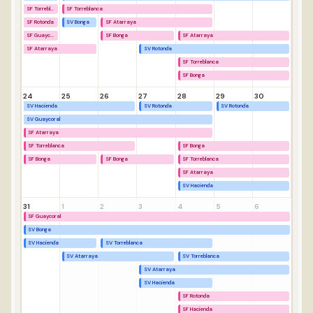
SF Torreblanca
SF Torreblanca
SF Rotonda
SV Bonga
SF Atarraya
SF Guaycoral
SF Bonga
SF Atarraya
SF Atarraya
SV Rotonda
SF Torreblanca
SF Bonga
24
25
26
27
28
29
30
SV Hacienda
SV Rotonda
SV Rotonda
SV Guaycoral
SF Atarraya
SF Torreblanca
SF Bonga
SF Bonga
SF Bonga
SF Torreblanca
SF Atarraya
SV Hacienda
31
1
2
3
4
5
6
SF Guaycoral
SV Bonga
SV Hacienda
SV Torreblanca
SV Atarraya
SV Torreblanca
SV Atarraya
SV Hacienda
SF Rotonda
SF Hacienda