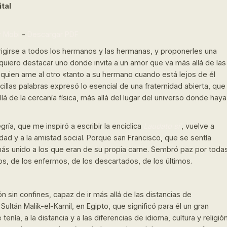
ital
r Mobi
-
Descargar PDF
dirigirse a todos los hermanos y las hermanas, y proponerles una
uiero destacar uno donde invita a un amor que va más allá de las
z a quien ame al otro «tanto a su hermano cuando está lejos de él
llas palabras expresó lo esencial de una fraternidad abierta, que
á de la cercanía física, más allá del lugar del universo donde haya
egría, que me inspiró a escribir la encíclica
Laudato si’
, vuelve a
dad y a la amistad social. Porque san Francisco, que se sentía
 más unido a los que eran de su propia carne. Sembró paz por toda
s, de los enfermos, de los descartados, de los últimos.
 sin confines, capaz de ir más allá de las distancias de
l Sultán Malik-el-Kamil, en Egipto, que significó para él un gran
ía, a la distancia y a las diferencias de idioma, cultura y religión