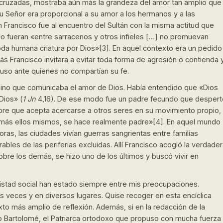
 cruzadas, mostraba aún más la grandeza del amor tan amplio que
 su Señor era proporcional a su amor a los hermanos y a las
n Francisco fue al encuentro del Sultán con la misma actitud que
ndo fueran «entre sarracenos y otros infieles […] no promuevan
oda humana criatura por Dios»[3]. En aquel contexto era un pedido
s Francisco invitara a evitar toda forma de agresión o contienda 
cluso ante quienes no compartían su fe.
, sino que comunicaba el amor de Dios. Había entendido que «Dios
Dios» (
1 Jn
4,16). De ese modo fue un padre fecundo que despert
bre que acepta acercarse a otros seres en su movimiento propio,
er más ellos mismos, se hace realmente padre»[4]. En aquel mundo
oras, las ciudades vivían guerras sangrientas entre familias
les de las periferias excluidas. Allí Francisco acogió la verdade
obre los demás, se hizo uno de los últimos y buscó vivir en
amistad social han estado siempre entre mis preocupaciones.
as veces y en diversos lugares. Quise recoger en esta encíclica
to más amplio de reflexión. Además, si en la redacción de la
o Bartolomé, el Patriarca ortodoxo que propuso con mucha fuerza