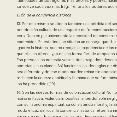
identidades de las regiones más débiles y pobres, haci
se vuelve cada vez más frágil frente a los poderes econó
El fin de la conciencia histórica
13. Por eso mismo se alienta también una pérdida del sen
penetración cultural de una especie de “deconstruccion
cero. Deja en pie únicamente la necesidad de consumir s
contenidos. En esta línea se situaba un consejo que di a
ignoren la historia, que no recojan la experiencia de lo
que ella les ofrece, ¿no es una forma fácil de atraparlo
Esa persona los necesita vacíos, desarraigados, descon
sometan a sus planes. Así funcionan las ideologías de 
sea diferente y de ese modo pueden reinar sin oposicion
rechacen la riqueza espiritual y humana que se fue trans
los ha precedido»[10].
14. Son las nuevas formas de colonización cultural. No n
manía imitativa, violencia impositiva, imperdonable neglig
con su fisonomía espiritual, su consistencia moral y, fin
modo eficaz de licuar la conciencia histórica, el pensamien
vaciar de sentido o manipular las grandes palabras. ¿Qu