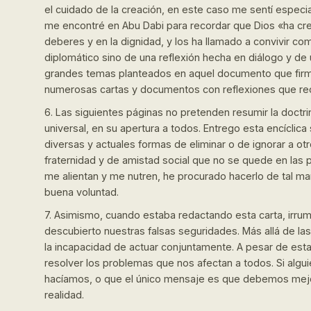
el cuidado de la creación, en este caso me sentí espec
me encontré en Abu Dabi para recordar que Dios «ha cr
deberes y en la dignidad, y los ha llamado a convivir c
diplomático sino de una reflexión hecha en diálogo y de
grandes temas planteados en aquel documento que firma
numerosas cartas y documentos con reflexiones que rec
6. Las siguientes páginas no pretenden resumir la doctr
universal, en su apertura a todos. Entrego esta encíclica
diversas y actuales formas de eliminar o de ignorar a 
fraternidad y de amistad social que no se quede en las p
me alientan y me nutren, he procurado hacerlo de tal ma
buena voluntad.
7. Asimismo, cuando estaba redactando esta carta, irru
descubierto nuestras falsas seguridades. Más allá de las
la incapacidad de actuar conjuntamente. A pesar de estar
resolver los problemas que nos afectan a todos. Si algui
hacíamos, o que el único mensaje es que debemos mejora
realidad.