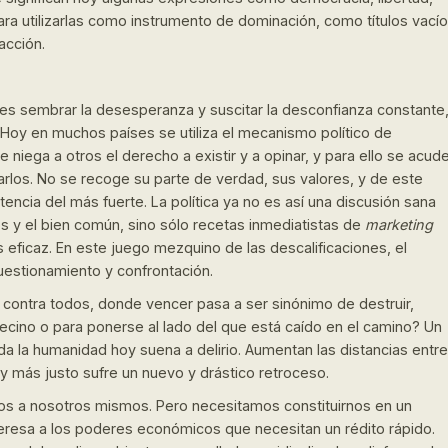
ra utilizarlas como instrumento de dominación, como títulos vací
acción.
 es sembrar la desesperanza y suscitar la desconfianza constante
 Hoy en muchos países se utiliza el mecanismo político de
 niega a otros el derecho a existir y a opinar, y para ello se acud
rcarlos. No se recoge su parte de verdad, sus valores, y de este
cia del más fuerte. La política ya no es así una discusión sana
os y el bien común, sino sólo recetas inmediatistas de
marketing
 eficaz. En este juego mezquino de las descalificaciones, el
estionamiento y confrontación.
 contra todos, donde vencer pasa a ser sinónimo de destruir,
ecino o para ponerse al lado del que está caído en el camino? Un
da la humanidad hoy suena a delirio. Aumentan las distancias entre
y más justo sufre un nuevo y drástico retroceso.
nos a nosotros mismos. Pero necesitamos constituirnos en un
teresa a los poderes económicos que necesitan un rédito rápido.