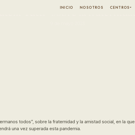
telli Tutti” sobre la fraternida
INICIO
NOSOTROS
CENTROS
9 de mayo 2023
 “Hermanos todos”, sobre la fraternidad y la amistad social, en la que
endrá una vez superada esta pandemia.