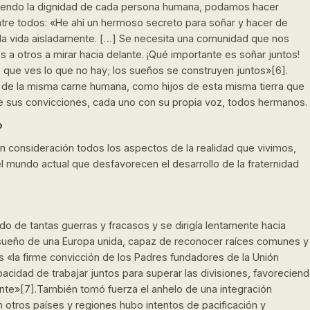
ociendo la dignidad de cada persona humana, podamos hacer
tre todos: «He ahí un hermoso secreto para soñar y hacer de
la vida aisladamente. […] Se necesita una comunidad que nos
a otros a mirar hacia delante. ¡Qué importante es soñar juntos!
s que ves lo que no hay; los sueños se construyen juntos»[6].
e la misma carne humana, como hijos de esta misma tierra que
de sus convicciones, cada uno con su propia voz, todos hermanos.
o
 en consideración todos los aspectos de la realidad que vivimos,
 mundo actual que desfavorecen el desarrollo de la fraternidad
o de tantas guerras y fracasos y se dirigía lentamente hacia
 sueño de una Europa unida, capaz de reconocer raíces comunes y
s «la firme convicción de los Padres fundadores de la Unión
acidad de trabajar juntos para superar las divisiones, favorecien
ente»[7].También tomó fuerza el anhelo de una integración
otros países y regiones hubo intentos de pacificación y