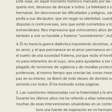
Este viaje, en aquel momento histórico marcado por las
quería vivir, deseoso de abrazar a todos. La fidelidad a
hermanas. Sin desconocer las dificultades y peligros, sa
pedía a sus discípulos: que sin negar su identidad, cua
disputas ni controversias, sino que estén sometidos a t
extraordinario. Nos impresiona que ochocientos años atrá
también a vivir un humilde y fraterno “sometimiento”, in
4. Él no hacía la guerra dialéctica imponiendo doctrinas
es amor, y el que permanece en el amor permanece en 
el sueño de una sociedad fraterna, porque «sólo el hom
no para retenerlos en el suyo, sino para ayudarles a s
plagado de torreones de vigilancia y de murallas protect
poderosas, al mismo tiempo que crecían las zonas miserab
paz en su interior, se liberó de todo deseo de dominio s
armonía con todos. Él ha motivado estas páginas.
5. Las cuestiones relacionadas con la fraternidad y la 
Durante los últimos años me he referido a ellas reiterad
muchas de esas intervenciones situándolas en un contex
Laudato si’
tuve una fuente de inspiración en mi herman