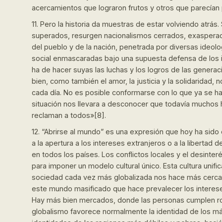
acercamientos que lograron frutos y otros que parecían 
11. Pero la historia da muestras de estar volviendo atrá
superados, resurgen nacionalismos cerrados, exasperado
del pueblo y de la nación, penetrada por diversas ideol
social enmascaradas bajo una supuesta defensa de los 
ha de hacer suyas las luchas y los logros de las generac
bien, como también el amor, la justicia y la solidaridad
cada día. No es posible conformarse con lo que ya se ha
situación nos llevara a desconocer que todavía muchos 
reclaman a todos»[8].
12. “Abrirse al mundo” es una expresión que hoy ha sido
a la apertura a los intereses extranjeros o a la libertad
en todos los países. Los conflictos locales y el desinte
para imponer un modelo cultural único. Esta cultura unifi
sociedad cada vez más globalizada nos hace más cerc
este mundo masificado que hace prevalecer los intereses 
Hay más bien mercados, donde las personas cumplen ro
globalismo favorece normalmente la identidad de los más