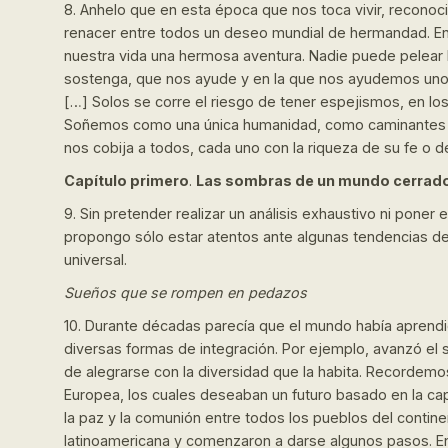
8. Anhelo que en esta época que nos toca vivir, recon
renacer entre todos un deseo mundial de hermandad. En
nuestra vida una hermosa aventura. Nadie puede pelear 
sostenga, que nos ayude y en la que nos ayudemos unos 
[…] Solos se corre el riesgo de tener espejismos, en lo
Soñemos como una única humanidad, como caminantes d
nos cobija a todos, cada uno con la riqueza de su fe o 
Capítulo primero
.
Las sombras de un mundo cerrad
9. Sin pretender realizar un análisis exhaustivo ni poner
propongo sólo estar atentos ante algunas tendencias del
universal.
Sueños que se rompen en pedazos
10. Durante décadas parecía que el mundo había aprendid
diversas formas de integración. Por ejemplo, avanzó el
de alegrarse con la diversidad que la habita. Recordemo
Europea, los cuales deseaban un futuro basado en la cap
la paz y la comunión entre todos los pueblos del contin
latinoamericana y comenzaron a darse algunos pasos. En 