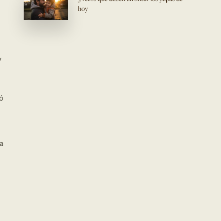
hoy
y
ó
ra