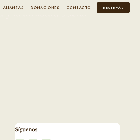
d y la amistad social
ALIANZAS
DONACIONES
CONTACTO
RESERVAS
Síguenos