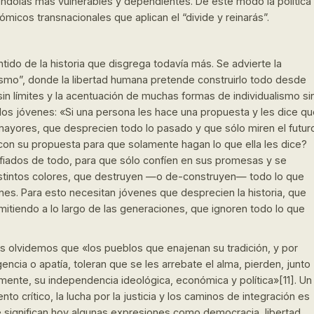
éndolas más vulnerables y dependientes. De este modo la política
micos transnacionales que aplican el “divide y reinarás”.
tido de la historia que disgrega todavía más. Se advierte la
ismo”, donde la libertad humana pretende construirlo todo desde
in límites y la acentuación de muchas formas de individualismo si
 los jóvenes: «Si una persona les hace una propuesta y les dice q
s mayores, que desprecien todo lo pasado y que sólo miren el futur
s con su propuesta para que solamente hagan lo que ella les dice?
fiados de todo, para que sólo confíen en sus promesas y se
distintos colores, que destruyen —o de-construyen— todo lo que
es. Para esto necesitan jóvenes que desprecien la historia, que
mitiendo a lo largo de las generaciones, que ignoren todo lo que
os olvidemos que «los pueblos que enajenan su tradición, y por
encia o apatía, toleran que se les arrebate el alma, pierden, junto
almente, su independencia ideológica, económica y política»[11]. Un
to crítico, la lucha por la justicia y los caminos de integración es
é significan hoy algunas expresiones como democracia, libertad,