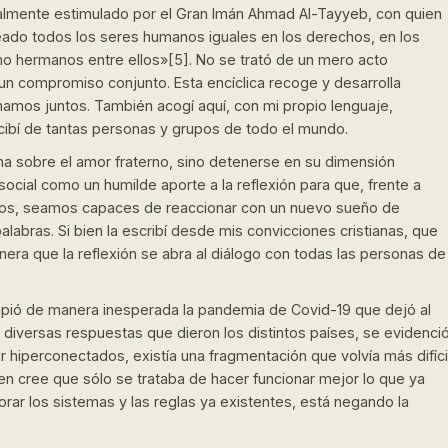
ialmente estimulado por el Gran Imán Ahmad Al-Tayyeb, con quien
eado todos los seres humanos iguales en los derechos, en los
omo hermanos entre ellos»[5]. No se trató de un mero acto
 un compromiso conjunto. Esta encíclica recoge y desarrolla
mos juntos. También acogí aquí, con mi propio lenguaje,
ibí de tantas personas y grupos de todo el mundo.
ina sobre el amor fraterno, sino detenerse en su dimensión
 social como un humilde aporte a la reflexión para que, frente a
otros, seamos capaces de reaccionar con un nuevo sueño de
alabras. Si bien la escribí desde mis convicciones cristianas, que
nera que la reflexión se abra al diálogo con todas las personas de
mpió de manera inesperada la pandemia de Covid-19 que dejó al
 diversas respuestas que dieron los distintos países, se evidenci
 hiperconectados, existía una fragmentación que volvía más difíci
en cree que sólo se trataba de hacer funcionar mejor lo que ya
r los sistemas y las reglas ya existentes, está negando la