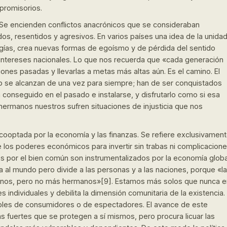
promisorios.
s. Se encienden conflictos anacrónicos que se consideraban
s, resentidos y agresivos. En varios países una idea de la unida
ogías, crea nuevas formas de egoísmo y de pérdida del sentido
intereses nacionales. Lo que nos recuerda que «cada generación
iones pasadas y llevarlas a metas más altas aún. Es el camino. El
, no se alcanzan de una vez para siempre; han de ser conquistados
 conseguido en el pasado e instalarse, y disfrutarlo como si esa
hermanos nuestros sufren situaciones de injusticia que nos
 cooptada por la economía y las finanzas. Se refiere exclusivamen
 de los poderes económicos para invertir sin trabas ni complicacion
rés por el bien común son instrumentalizados por la economía globa
ca al mundo pero divide a las personas y a las naciones, porque «la
anos, pero no más hermanos»[9]. Estamos más solos que nunca e
individuales y debilita la dimensión comunitaria de la existencia.
les de consumidores o de espectadores. El avance de este
 fuertes que se protegen a sí mismos, pero procura licuar las