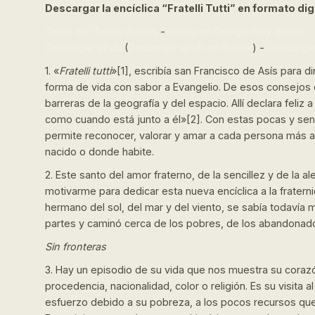
Descargar la encíclica “Fratelli Tutti” en formato dig
Gratis en iTunes iBooks
-
Gratis en Google Play Books
Descargar ePub
(
Descargar ePub en Bubok
) -
Descarga
1. «
Fratelli tutti
»[1], escribía san Francisco de Asís para 
forma de vida con sabor a Evangelio. De esos consejos q
barreras de la geografía y del espacio. Allí declara feli
como cuando está junto a él»[2]. Con estas pocas y senci
permite reconocer, valorar y amar a cada persona más all
nacido o donde habite.
2. Este santo del amor fraterno, de la sencillez y de la al
motivarme para dedicar esta nueva encíclica a la fraterni
hermano del sol, del mar y del viento, se sabía todavía
partes y caminó cerca de los pobres, de los abandonado
Sin fronteras
3. Hay un episodio de su vida que nos muestra su corazón
procedencia, nacionalidad, color o religión. Es su visita a
esfuerzo debido a su pobreza, a los pocos recursos que ten