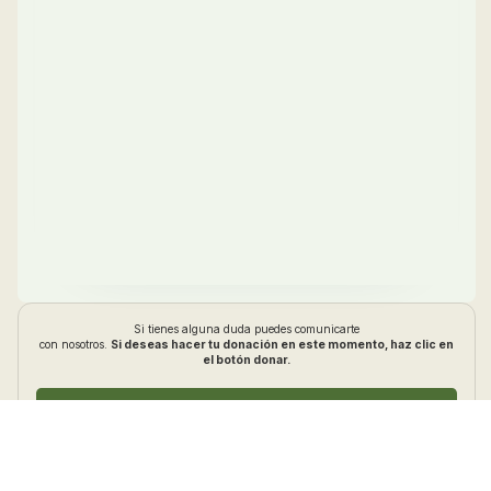
Si tienes alguna duda puedes comunicarte
con nosotros.
Si deseas hacer tu donación en este momento, haz clic en
el botón donar.
DONA AQUÍ
CONTÁCTANOS