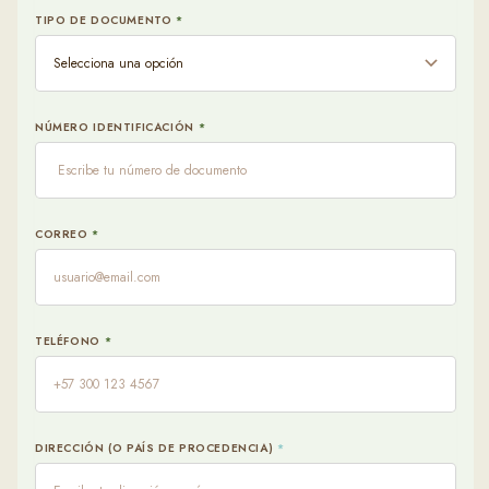
N
TIPO DE DOCUMENTO
*
INFÓ
NÚMERO IDENTIFICACIÓN
*
SUBE
CORREO
*
U
¿NEC
S
TELÉFONO
*
N
DIRECCIÓN (O PAÍS DE PROCEDENCIA)
*
¿LLE
ASIS