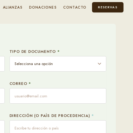
ALIANZAS
DONACIONES
CONTACTO
RESERVAS
Informaci
TIPO DE DOCUMENTO
*
¿ DEBE CUM
Si
INFÓRMANOS
CORREO
*
DIRECCIÓN (O PAÍS DE PROCEDENCIA)
*
SUBE UN PDF
Upload