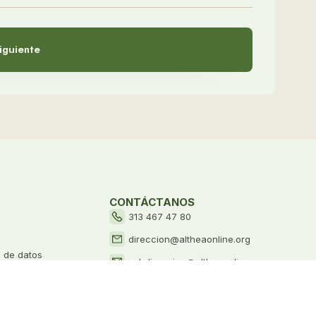
iguiente
CONTÁCTANOS
313 467 47 80
direccion@altheaonline.org
o de datos
subdireccion@altheaonline.org