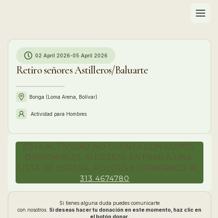
02 April 2026
-
05 April 2026
Retiro señores Astilleros/Baluarte
Bonga (Loma Arena, Bolívar)
Actividad para
Hombres
ESTA ACTIVIDAD NO CUENTA CON CUPOS
DISPONIBLES. SI DESEAS ENTRAR A UNA
LISTA DE ESPERA, PUEDES ESCRIBIRNOS AL
313 4674780
Si tienes alguna duda puedes comunicarte
con nosotros.
Si deseas hacer tu donación en este momento, haz clic en
el botón donar.