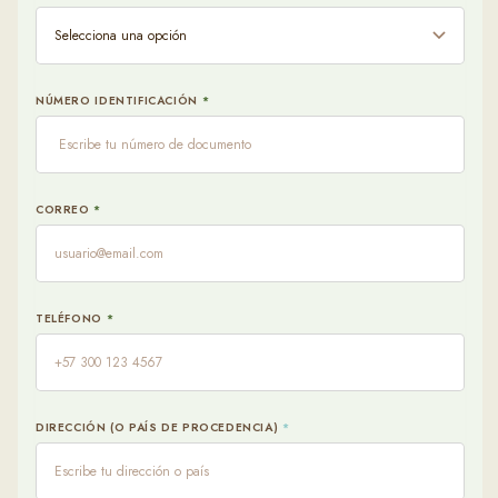
INFÓ
NÚMERO IDENTIFICACIÓN
*
SUBE
CORREO
*
U
¿NEC
S
TELÉFONO
*
N
DIRECCIÓN (O PAÍS DE PROCEDENCIA)
*
¿LLE
ASIS