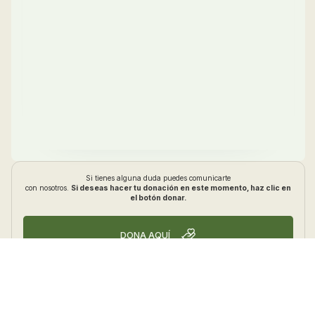
Si tienes alguna duda puedes comunicarte
con nosotros.
Si deseas hacer tu donación en este momento, haz clic en
el botón donar.
DONA AQUÍ
CONTÁCTANOS
Tambien puedes realizar tu donación con
PSE
y/o
TARJETA DE CRÉDITO