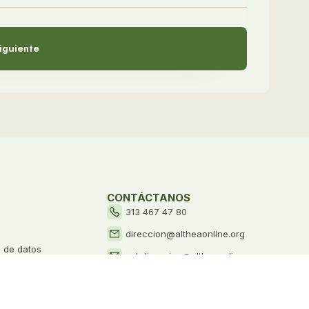
iguiente
CONTÁCTANOS
313 467 47 80
direccion@altheaonline.org
o de datos
subdireccion@altheaonline.org