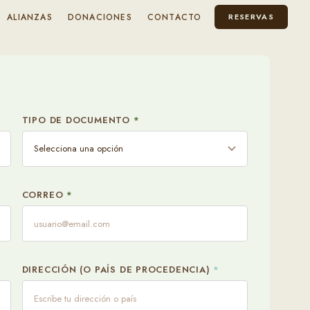
ALIANZAS
DONACIONES
CONTACTO
RESERVAS
Informaci
TIPO DE DOCUMENTO
*
¿ DEBE CUM
Si
INFÓRMANOS
CORREO
*
DIRECCIÓN (O PAÍS DE PROCEDENCIA)
*
SUBE UN PDF
Upload